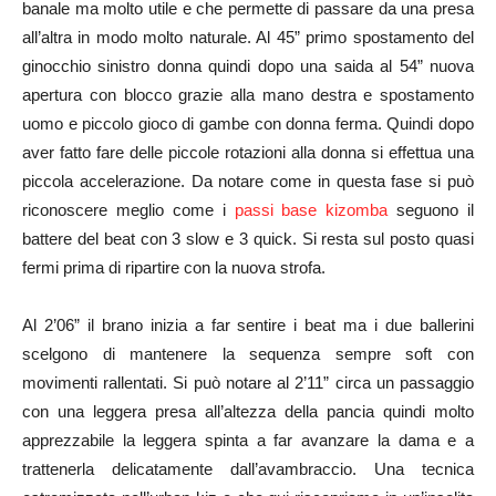
banale ma molto utile e che permette di passare da una presa
all’altra in modo molto naturale. Al 45” primo spostamento del
ginocchio sinistro donna quindi dopo una saida al 54” nuova
apertura con blocco grazie alla mano destra e spostamento
uomo e piccolo gioco di gambe con donna ferma. Quindi dopo
aver fatto fare delle piccole rotazioni alla donna si effettua una
piccola accelerazione. Da notare come in questa fase si può
riconoscere meglio come i
passi base kizomba
seguono il
battere del beat con 3 slow e 3 quick. Si resta sul posto quasi
fermi prima di ripartire con la nuova strofa.
Al 2’06” il brano inizia a far sentire i beat ma i due ballerini
scelgono di mantenere la sequenza sempre soft con
movimenti rallentati. Si può notare al 2’11” circa un passaggio
con una leggera presa all’altezza della pancia quindi molto
apprezzabile la leggera spinta a far avanzare la dama e a
trattenerla delicatamente dall’avambraccio. Una tecnica