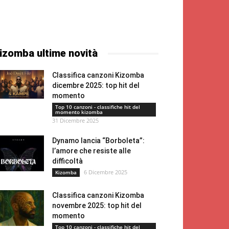
izomba ultime novità
Classifica canzoni Kizomba
dicembre 2025: top hit del
momento
Top 10 canzoni - classifiche hit del
momento kizomba
31 Dicembre 2025
Dynamo lancia “Borboleta”:
l’amore che resiste alle
difficoltà
6 Dicembre 2025
Kizomba
Classifica canzoni Kizomba
novembre 2025: top hit del
momento
Top 10 canzoni - classifiche hit del