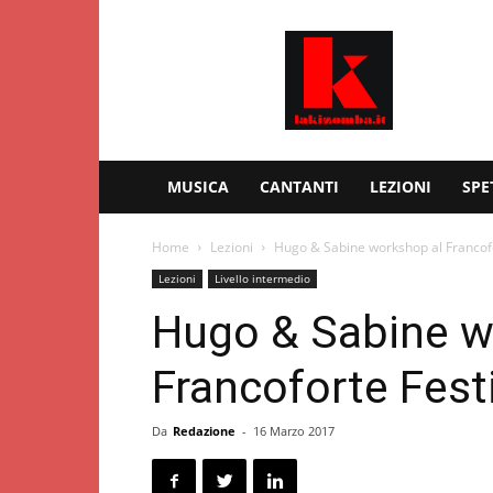
Kizomba
–
Lakizomba.it
MUSICA
CANTANTI
LEZIONI
SPE
Home
Lezioni
Hugo & Sabine workshop al Francofo
Lezioni
Livello intermedio
Hugo & Sabine w
Francoforte Fest
Da
Redazione
-
16 Marzo 2017