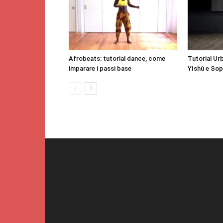
Afrobeats: tutorial dance, come
Tutorial Ur
imparare i passi base
Yìshù e Soph