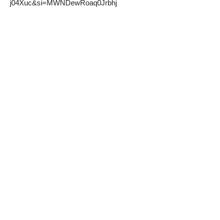
j04Xuc&si=MWNDewRoaq0Jrbhj