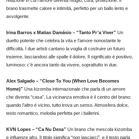
relazione in cui l’amore diventa rifugio, cura, protezione. Il
brano trasmette calore e intimità, perfetto per un ballo lento e
avvolgente.
Irina Barros x Matias Damásio – “Tanto Pr’a Viver”
Un
duetto potente che celebra la vita e l’amore nonostante le
difficoltà. I due artisti cantano la voglia di costruire un futuro
insieme, lasciandosi alle spalle il dolore. Il significato è positivo,
luminoso: c’è ancora tanto da vivere, soprattutto in due.
Alex Salgado – “Close To You (When Love Becomes
Home)”
Una kizomba internazionale che parla di un amore
che diventa “casa”. La vicinanza emotiva è il centro del brano:
quando l’altro è vicino, tutto trova un senso. Atmosfera dolce,
testo romantico, melodia perfetta per i ballerini.
KVN Lopes – “Ca Nu Dexa”
Un brano che mescola kizomba
e influenze afro. Il titolo significa “non lasciarci”, e il testo parla