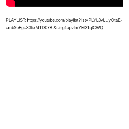
PLAYLIST: https://youtube.com/playlist?list=PLYL8vLUyOtaE-
cmb9bFgcX3fixMTD07Bt&si=g1apvlmYM21qlCWQ