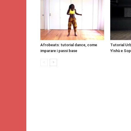
Afrobeats: tutorial dance, come
Tutorial Ur
imparare i passi base
Yìshù e Soph