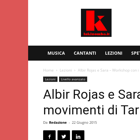
Kizomba
–
Lakizomba.it
MUSICA
CANTANTI
LEZIONI
SPE
Home
Lezioni
Albir Rojas e Sara – Workshop con i
Lezioni
Livello avanzato
Albir Rojas e Sa
movimenti di Tar
Da
Redazione
-
22 Giugno 2015