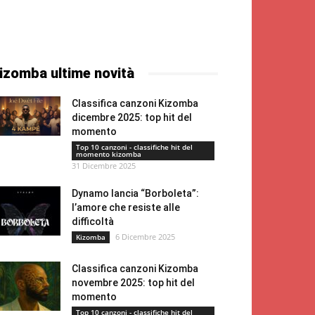
izomba ultime novità
Classifica canzoni Kizomba
dicembre 2025: top hit del
momento
Top 10 canzoni - classifiche hit del
momento kizomba
31 Dicembre 2025
Dynamo lancia “Borboleta”:
l’amore che resiste alle
difficoltà
6 Dicembre 2025
Kizomba
Classifica canzoni Kizomba
novembre 2025: top hit del
momento
Top 10 canzoni - classifiche hit del