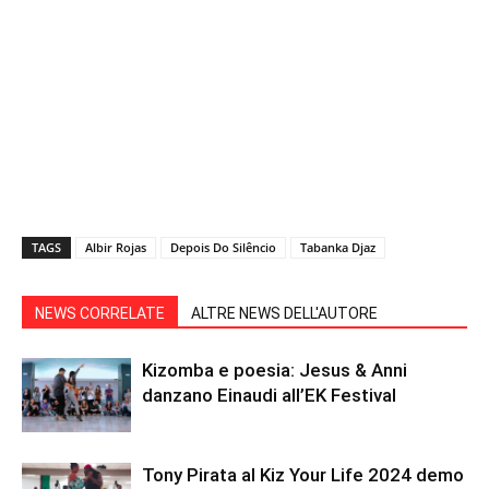
TAGS
Albir Rojas
Depois Do Silêncio
Tabanka Djaz
NEWS CORRELATE
ALTRE NEWS DELL'AUTORE
Kizomba e poesia: Jesus & Anni
danzano Einaudi all’EK Festival
Tony Pirata al Kiz Your Life 2024 demo