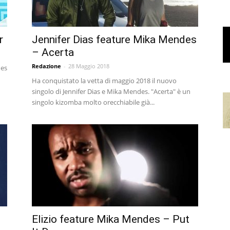
r
Jennifer Dias feature Mika Mendes
– Acerta
Redazione
-
28 Maggio 2018
des
Ha conquistato la vetta di maggio 2018 il nuovo
singolo di Jennifer Dias e Mika Mendes. "Acerta" è un
singolo kizomba molto orecchiabile già...
Elizio feature Mika Mendes – Put