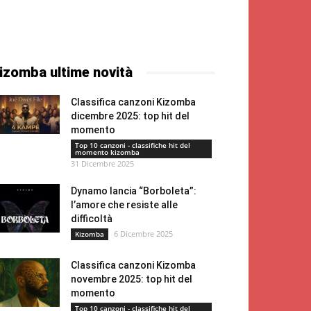
izomba ultime novità
Classifica canzoni Kizomba
dicembre 2025: top hit del
momento
Top 10 canzoni - classifiche hit del
momento kizomba
31 Dicembre 2025
Dynamo lancia “Borboleta”:
l’amore che resiste alle
difficoltà
6 Dicembre 2025
Kizomba
Classifica canzoni Kizomba
novembre 2025: top hit del
momento
Top 10 canzoni - classifiche hit del