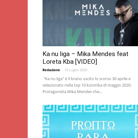
Ka nu liga – Mika Mendes feat
Loreta Kba [VIDEO]
Redazione
-
10 Luglio 2020
"Ka nu liga" è il brano uscito lo scorso 30 aprile e
selezionato nella top 10 kizomba di maggio 2020.
Protagonista Mika Mendes che...