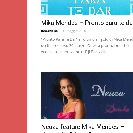
Mika Mendes – Pronto para te da
Redazione
-
31 Maggio 2018
"Pronto Para Te Dar" è l'ultimo singolo di Mika Men
uscito lo scorso 30 marzo. Questa produzione che
vede la collaborazione di Elji Beatzkilla...
Neuza feature Mika Mendes –