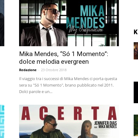
K
Mika Mendes, “Só 1 Momento”:
dolce melodia evergreen
Redazione
-
23 Ottobre 2018
Il viaggio tra i successi di Mika Mendes ci porta questa
sera su "Só 1 Momento", brano pubblicato nel 2011.
Dolci parole e un...