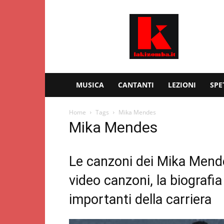
Kizomba
–
Lakizomba.it
MUSICA
CANTANTI
LEZIONI
SPE
Home
Tags
Mika Mendes
Mika Mendes
Le canzoni dei Mika Mende
video canzoni, la biografia
importanti della carriera