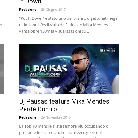
It Down
Redazione
-
26 Giugno 2017
"Put It Down" è stato uno dei brani più gettonati negli
to
ultimi anni. Realizzato da Elizio con Mika Mendes
vanta oltre 130mila visualizzazioni su...
Dj Pausas feature Mika Mendes –
Perdé Control
Redazione
-
29 Novembre 2016
.
La Top 10 mensile si sta sempre più occupando di
prendere in esame anche brani evergreen del