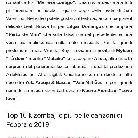
romantica kiz
“Me leva contigo”
. Una novità dedicata a tutti
gli innamorati e uscita il giorno dopo della festa di San
Valentino. Nel video potete gustarvi il testo ad accompagnare il
delicato beat. Nuova hit per
Edgar Domingos
che propone
“Perto de Mim”
che sulla falsa riga del precedente ha una
vena più malinconica nelle note musicali. Per le grandi
produzioni firmate Wonder Boyz troviamo la novità di
Mylson
“Tà doer”
mentre
“Malaike”
ci fa scoprire
Alicia
, altra gradita
sorpresa del panorama kiz di febbraio in questa produzione
AldoMusic per Afro Digital. Chiudiamo con un duetto a tutto
cuore tra
Yola Araújo & Bass
in
“Vale Milhões”
e per i grandi
nomi della musica kizomba troviamo
Kueno Aionda
in
“Love
love”
.
Top 10 kizomba, le più belle canzoni di
Febbraio 2019