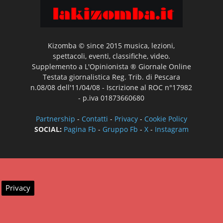
Kizomba © since 2015 musica, lezioni,
spettacoli, eventi, classifiche, video.
Supplemento a L'Opinionista ® Giornale Online
Testata giornalistica Reg. Trib. di Pescara
n.08/08 dell'11/04/08 - Iscrizione al ROC n°17982
- p.iva 01873660680
Partnership
-
Contatti
-
Privacy
-
Cookie Policy
SOCIAL:
Pagina Fb
-
Gruppo Fb
-
X
-
Instagram
Privacy