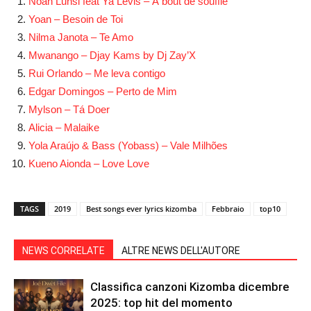
Noah Lunsi feat Ya Levis – À bout de souffle
Yoan – Besoin de Toi
Nilma Janota – Te Amo
Mwanango – Djay Kams by Dj Zay’X
Rui Orlando – Me leva contigo
Edgar Domingos – Perto de Mim
Mylson – Tá Doer
Alicia – Malaike
Yola Araújo & Bass (Yobass) – Vale Milhões
Kueno Aionda – Love Love
TAGS
2019
Best songs ever lyrics kizomba
Febbraio
top10
NEWS CORRELATE
ALTRE NEWS DELL'AUTORE
Classifica canzoni Kizomba dicembre
2025: top hit del momento