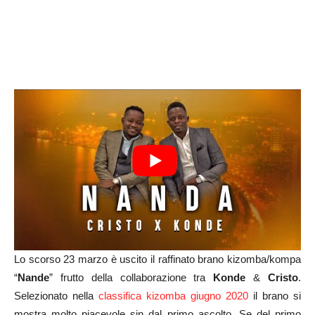
Lo scorso 23 marzo è uscito il raffinato brano kizomba/kompa
“
Nande
” frutto della collaborazione tra
Konde
&
Cristo
.
Selezionato nella
classifica kizomba giugno 2020
il brano si
mostra molto piacevole sin dal primo ascolto. Se del primo