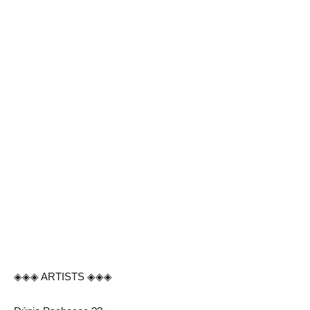
◈◈◈ ARTISTS ◈◈◈