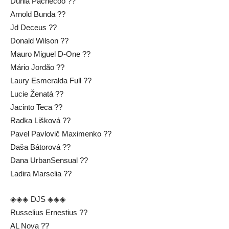
Dúnia Pachecoo ??
Arnold Bunda ??
Jd Deceus ??
Donald Wilson ??
Mauro Miguel D-One ??
Mário Jordão ??
Laury Esmeralda Full ??
Lucie Ženatá ??
Jacinto Teca ??
Radka Lišková ??
Pavel Pavlovič Maximenko ??
Daša Bátorová ??
Dana UrbanSensual ??
Ladira Marselia ??
◈◈◈ DJS ◈◈◈
Russelius Ernestius ??
AL Nova ??