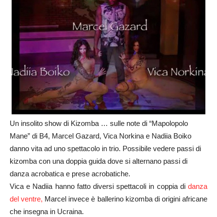
Un insolito show di Kizomba … sulle note di “Mapolopolo
Mane” di B4, Marcel Gazard, Vica Norkina e Nadiia Boiko
danno vita ad uno spettacolo in trio. Possibile vedere passi di
kizomba con una doppia guida dove si alternano passi di
danza acrobatica e prese acrobatiche.
Vica e Nadiia hanno fatto diversi spettacoli in coppia di
danza
del ventre,
Marcel invece è ballerino kizomba di origini africane
che insegna in Ucraina.