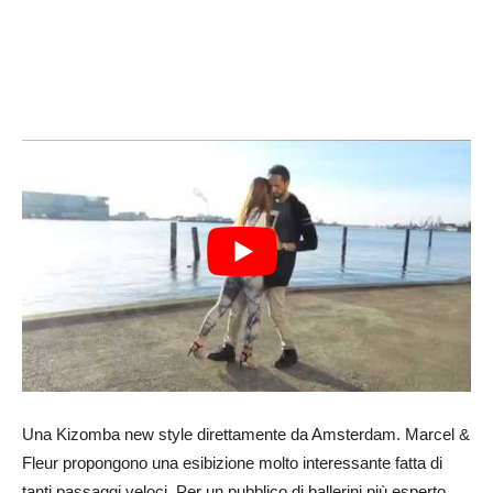
Una Kizomba new style direttamente da Amsterdam. Marcel &
Fleur propongono una esibizione molto interessante fatta di
tanti passaggi veloci. Per un pubblico di ballerini più esperto.