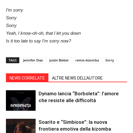
I’m sorry
Sorry
Sorry
Yeah, I know-oh-oh, that I let you down
Is it too late to say I’m sorry now?
TAGS
Jennifer Dias
Justin Bieber
remix kizomba
Sorry
NEWS CORRELATE
ALTRE NEWS DELL'AUTORE
Dynamo lancia “Borboleta”: l’amore
che resiste alle difficoltà
Soarito e “Simbiose”: la nuova
frontiera emotiva della kizomba