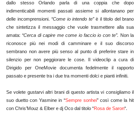
dallo stesso Orlando parla di una coppia che dopo
indimenticabili momenti passati assieme si allontanano per
delle incomprensioni.
“Come io intendo te”
è il titolo del brano
che sintetizza il messaggio che vuole trasmettere alla sua
amata:
“Cerca di capire me come io faccio io con te”.
Non la
riconosce più nei modi di camminare e il suo discorso
sembrano non avere più senso al punto di preferire stare in
silenzio per non peggiorare le cose. Il videoclip a cura di
Dirigido per OneMovie documenta fedelmente il rapporto
passato e presente tra i due tra momenti dolci e pianti infiniti.
Se volete gustarvi altri brani di questo artista vi consigliamo il
suo duetto con Yasmine in “
Sempre sonhei
” così come la hit
con Chris’Mouz & Elber e dj Oco dal titolo “
Rosa de Saron
“.