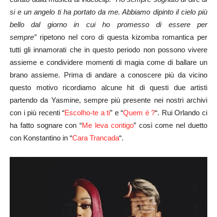
si e un angelo ti ha portato da me. Abbiamo dipinto il cielo più
bello dal giorno in cui ho promesso di essere per
sempre”
ripetono nel coro di questa kizomba romantica per
tutti gli innamorati che in questo periodo non possono vivere
assieme e condividere momenti di magia come di ballare un
brano assieme. Prima di andare a conoscere più da vicino
questo motivo ricordiamo alcune hit di questi due artisti
partendo da Yasmine, sempre più presente nei nostri archivi
con i più recenti “
Escolho-te a ti
” e “
Quem é ?
“. Rui Orlando ci
ha fatto sognare con “
Me leva contigo
” così come nel duetto
con Konstantino in “
Cara Trancada
“.