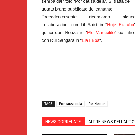
semba dal titolo “Por causa dela”. Si tratta del
quarto brano pubblicato del cantante.
Precedentemente ricordiamo alcun
collaborazioni con Lil Saint in “
Hoje Eu Vou
quindi con Neuza in “
Mo Manuelito
” ed infin
con Rui Sangara in “
Ela I Boa
“.
TAGS
Por causa dela
Rei Helder
NEWS CORRELATE
ALTRE NEWS DELL'AUT