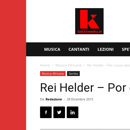
Kizomba
–
Lakizomba.it
MUSICA
CANTANTI
LEZIONI
SPE
Home
Musica Africana
Rei Helder – Por causa del
Musica Africana
Semba
Rei Helder – Por
Da
Redazione
-
28 Dicembre 2015