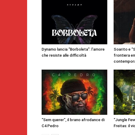
Dynamo lancia “Borboleta”: l’amore
Soarito e “
che resiste alle difficoltà
frontiera e
contempor
“Sem querer”, il brano afrodance di
“Jungle Feve
C4 Pedro
Freitas: il v