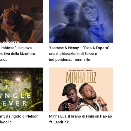
Simbiose”: la nuova
Yasmine & Nenny – “Fica À Espera”:
motiva della kizomba
una dichiarazione di forza e
anea
indipendenza femminile
r”, il singolo di Nelson
Minha Luz, il brano di Halison Paixâo
ideoclip
ft Landrick