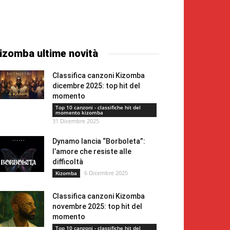
izomba ultime novità
Classifica canzoni Kizomba
dicembre 2025: top hit del
momento
Top 10 canzoni - classifiche hit del
momento kizomba
31 Dicembre 2025
Dynamo lancia “Borboleta”:
l’amore che resiste alle
difficoltà
6 Dicembre 2025
Kizomba
Classifica canzoni Kizomba
novembre 2025: top hit del
momento
Top 10 canzoni - classifiche hit del