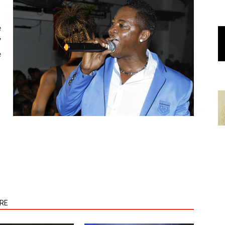
e
”
e
ORE