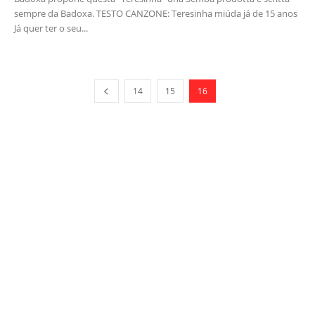
sempre da Badoxa. TESTO CANZONE: Teresinha miúda já de 15 anos
Já quer ter o seu...
14
15
16