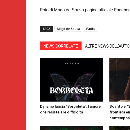
Foto di Mago de Sousa pagina ufficiale Facebo
TAGS
Mago de Sousa
Paóla
NEWS CORRELATE
ALTRE NEWS DELL'AUT
Dynamo lancia “Borboleta”: l’amore
Soarito e “
che resiste alle difficoltà
frontiera e
contempor