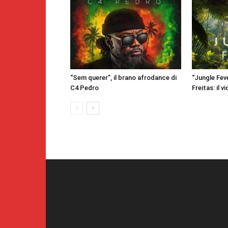
“Sem querer”, il brano afrodance di
“Jungle Feve
C4 Pedro
Freitas: il v