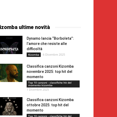
izomba ultime novità
Dynamo lancia “Borboleta”:
l’amore che resiste alle
difficoltà
6 Dicembre 2025
Kizomba
Classifica canzoni Kizomba
novembre 2025: top hit del
momento
Top 10 canzoni - classifiche hit del
momento kizomba
1 Dicembre 2025
Classifica canzoni Kizomba
ottobre 2025: top hit del
momento
Top 10 canzoni - classifiche hit del