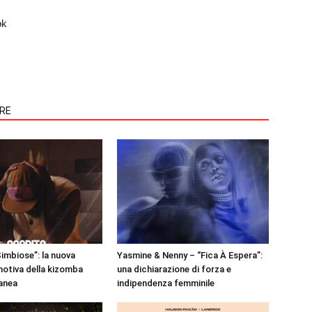
ok
ORE
Simbiose”: la nuova
Yasmine & Nenny – “Fica À Espera”:
motiva della kizomba
una dichiarazione di forza e
anea
indipendenza femminile