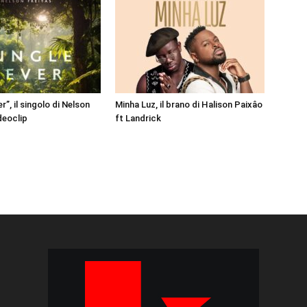
r”, il singolo di Nelson
Minha Luz, il brano di Halison Paixâo
ideoclip
ft Landrick