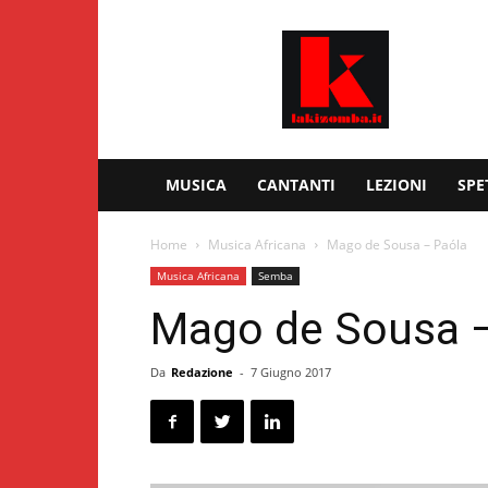
Kizomba
–
Lakizomba.it
MUSICA
CANTANTI
LEZIONI
SPE
Home
Musica Africana
Mago de Sousa – Paóla
Musica Africana
Semba
Mago de Sousa 
Da
Redazione
-
7 Giugno 2017