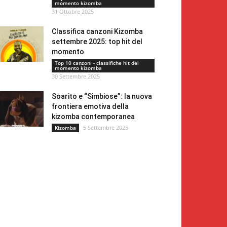
momento kizomba
31 Ottobre 2025
Classifica canzoni Kizomba
settembre 2025: top hit del
momento
Top 10 canzoni - classifiche hit del
momento kizomba
30 Settembre 2025
Soarito e “Simbiose”: la nuova
frontiera emotiva della
kizomba contemporanea
5 Settembre 2025
Kizomba