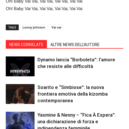
Oh! Baby Vai Vai, Vai Vai, Vai Vai, Vai Vai
Oh! Baby Vai Vai, Vai Vai, Vai Vai, Vai Vai
TAGS
Loony Johnson
Vai vai
NEWS CORRELATE
ALTRE NEWS DELL'AUTORE
Dynamo lancia “Borboleta”: l’amore
che resiste alle difficoltà
Soarito e “Simbiose”: la nuova
frontiera emotiva della kizomba
contemporanea
Yasmine & Nenny – “Fica À Espera”:
una dichiarazione di forza e
indipendenza femminile