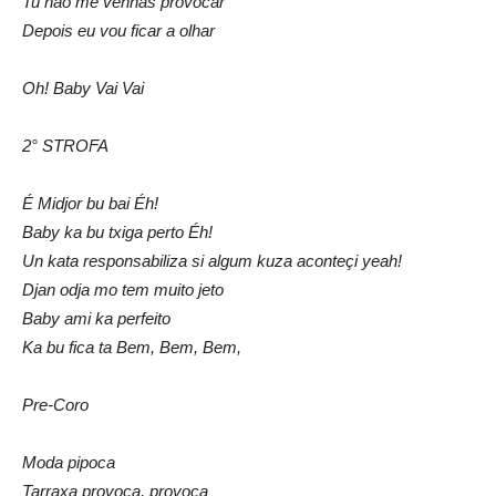
Tu não me venhas provocar
Depois eu vou ficar a olhar
Oh! Baby Vai Vai
2° STROFA
É Midjor bu bai Éh!
Baby ka bu txiga perto Éh!
Un kata responsabiliza si algum kuza aconteçi yeah!
Djan odja mo tem muito jeto
Baby ami ka perfeito
Ka bu fica ta Bem, Bem, Bem,
Pre-Coro
Moda pipoca
Tarraxa provoca, provoca