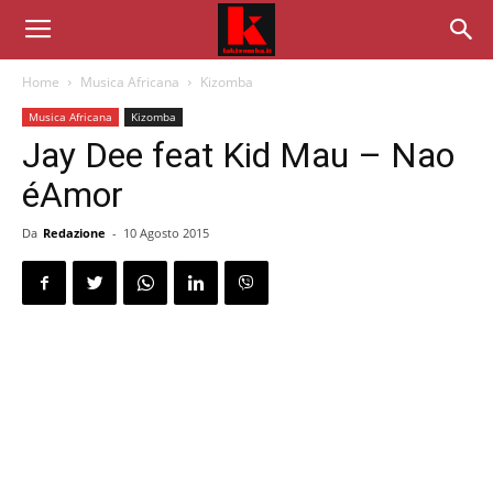
Home
Musica Africana
Kizomba
Musica Africana
Kizomba
Jay Dee feat Kid Mau – Nao
éAmor
Da
Redazione
-
10 Agosto 2015