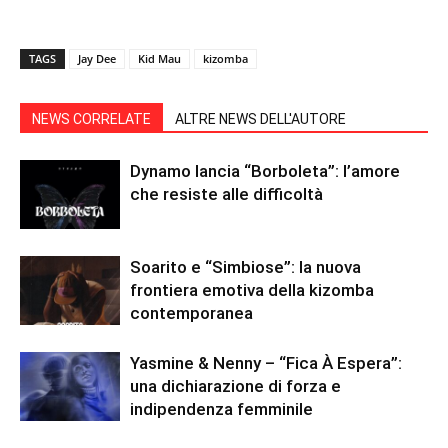
TAGS
Jay Dee
Kid Mau
kizomba
NEWS CORRELATE
ALTRE NEWS DELL'AUTORE
Dynamo lancia “Borboleta”: l’amore
che resiste alle difficoltà
Soarito e “Simbiose”: la nuova
frontiera emotiva della kizomba
contemporanea
Yasmine & Nenny – “Fica À Espera”:
una dichiarazione di forza e
indipendenza femminile