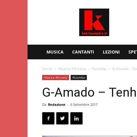
Kizomba
–
Lakizomba.it
MUSICA
CANTANTI
LEZIONI
SPE
Home
Musica Africana
Kizomba
G-Amado – Te
Musica Africana
Kizomba
G-Amado – Ten
Da
Redazione
-
6 Settembre 2017