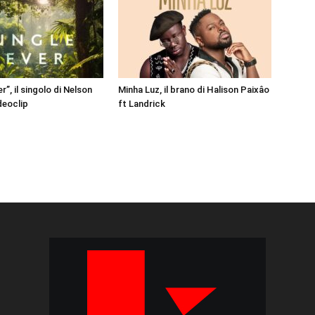
r”, il singolo di Nelson
Minha Luz, il brano di Halison Paixâo
ideoclip
ft Landrick