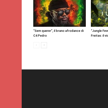
“Sem querer”, il brano afrodance di
“Jungle Feve
C4 Pedro
Freitas: il v