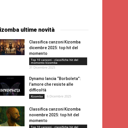
izomba ultime novità
Classifica canzoni Kizomba
dicembre 2025: top hit del
momento
Top 10 canzoni - classifiche hit del
momento kizomba
31 Dicembre 2025
Dynamo lancia “Borboleta”:
l’amore che resiste alle
difficoltà
6 Dicembre 2025
Kizomba
Classifica canzoni Kizomba
novembre 2025: top hit del
momento
Top 10 canzoni - classifiche hit del