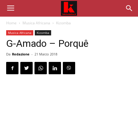
Home
Musica Africana
Kizomba
Musica Africana
Kizomba
G-Amado – Porquê
Da
Redazione
-
21 Marzo 2018