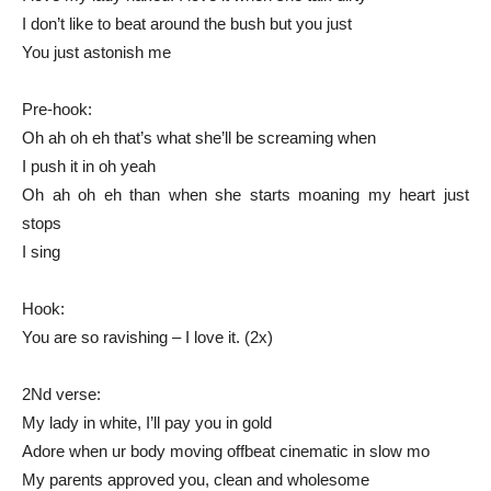
I don’t like to beat around the bush but you just
You just astonish me
Pre-hook:
Oh ah oh eh that’s what she’ll be screaming when
I push it in oh yeah
Oh ah oh eh than when she starts moaning my heart just
stops
I sing
Hook:
You are so ravishing – I love it. (2x)
2Nd verse:
My lady in white, I’ll pay you in gold
Adore when ur body moving offbeat cinematic in slow mo
My parents approved you, clean and wholesome