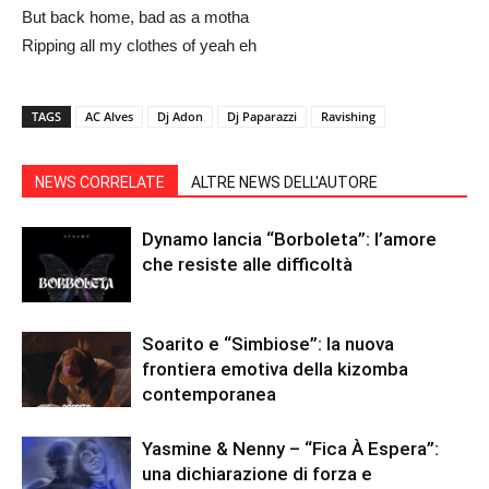
But back home, bad as a motha
Ripping all my clothes of yeah eh
TAGS
AC Alves
Dj Adon
Dj Paparazzi
Ravishing
NEWS CORRELATE
ALTRE NEWS DELL'AUTORE
Dynamo lancia “Borboleta”: l’amore
che resiste alle difficoltà
Soarito e “Simbiose”: la nuova
frontiera emotiva della kizomba
contemporanea
Yasmine & Nenny – “Fica À Espera”:
una dichiarazione di forza e