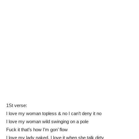
1St verse:
I love my woman topless & no I can’t deny it no
I love my woman wild swinging on a pole
Fuck it that’s how I’m gon’ flow
I love my lady naked. I love it when she talk dirty