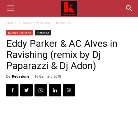
Home
Musica Africana
Kizomba
Musica Africana
Kizomba
Eddy Parker & AC Alves in
Ravishing (remix by Dj
Paparazzi & Dj Adon)
Da
Redazione
-
16 Gennaio 2018