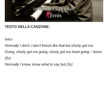
TESTO DELLA CANZONE:
Intro:
Normally I don’t, I don’t freeze like that but shorty got me
Going, shorty got me going, shorty got my heart going – boom
(6x)
Normally I know, know what to say but (3x)