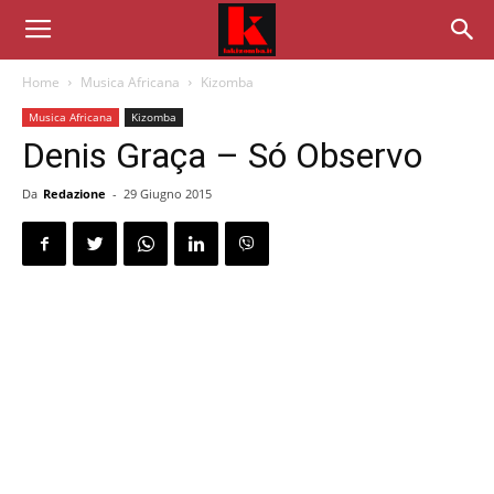
Home
Musica Africana
Kizomba
Musica Africana
Kizomba
Denis Graça – Só Observo
Da
Redazione
-
29 Giugno 2015