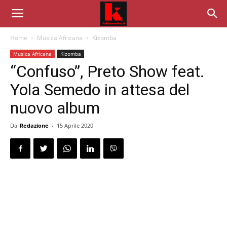
Home
Musica Africana
Kizomba
Musica Africana
Kizomba
“Confuso”, Preto Show feat.
Yola Semedo in attesa del
nuovo album
Da
Redazione
-
15 Aprile 2020