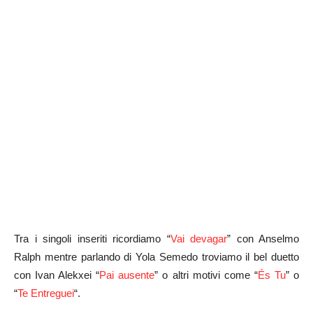
Tra i singoli inseriti ricordiamo “
Vai devagar
” con Anselmo
Ralph mentre parlando di Yola Semedo troviamo il bel duetto
con Ivan Alekxei “
Pai ausente
” o altri motivi come “
És Tu
” o
“
Te Entreguei
“.